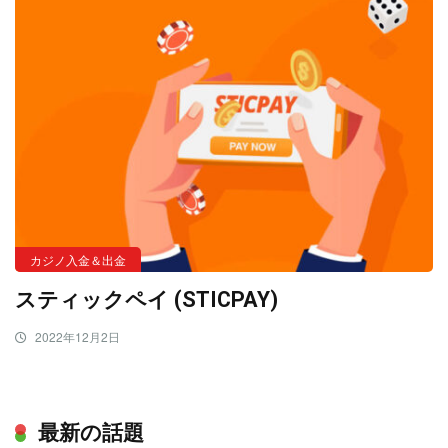
カジノ入金＆出金
スティックペイ (STICPAY)
2022年12月2日
最新の話題