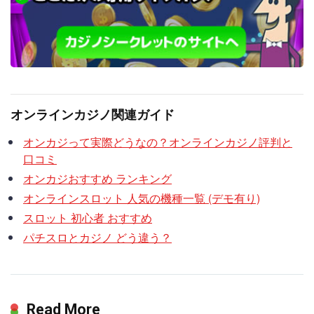
オンラインカジノ関連ガイド
オンカジって実際どうなの？オンラインカジノ評判と
口コミ
オンカジおすすめ ランキング
オンラインスロット 人気の機種一覧 (デモ有り)
スロット 初心者 おすすめ
パチスロとカジノ どう違う？
Read More