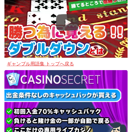
ギャンブル用語集 トップへ戻る