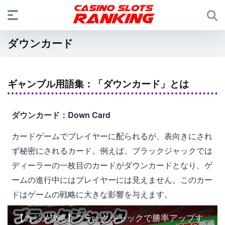
ダウンカード
ギャンブル用語集：「ダウンカード」とは
ダウンカード：Down Card
カードゲームでプレイヤーに配られるが、表向きにされ
ず秘密にされるカード。例えば、ブラックジャックでは
ディーラーの一枚目のカードがダウンカードとなり、ゲ
ームの進行中にはプレイヤーには見えません。このカー
ドはゲームの戦略に大きな影響を与えます。
【カジノ攻略】ブラックジャックで勝率アップする戦術！知らないと損するダブルダウンを世界一わかりやすく解説（初心者向け）