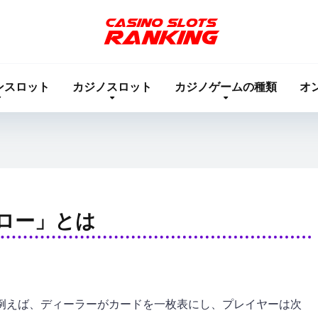
ンスロット
カジノスロット
カジノゲームの種類
オ
ロー」とは
例えば、ディーラーがカードを一枚表にし、プレイヤーは次