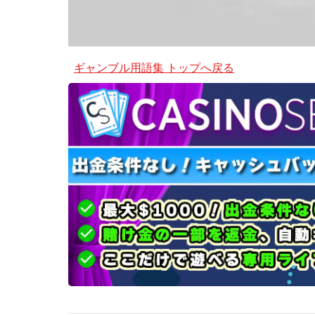
ギャンブル用語集 トップへ戻る