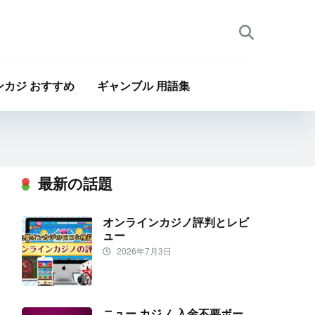
ンカジ おすすめ
ギャンブル 用語集
最新の話題
オンラインカジノ評判とレビ
ュー
2026年7月3日
ニュー カジノ 入金不要ボー