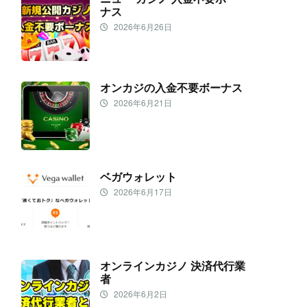
ナス
2026年6月26日
オンカジの入金不要ボーナス
2026年6月21日
ベガウォレット
2026年6月17日
オンラインカジノ 決済代行業
者
2026年6月2日