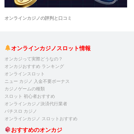
オンラインカジノの評判と口コミ
オンラインカジノスロット情報
オンカジって実際どうなの？
オンカジおすすめ ランキング
オンラインスロット
ニュー カジノ 入金不要ボーナス
カジノゲームの種類
スロット 初心者おすすめ
オンラインカジノ決済代行業者
パチスロ カジノ
オンラインカジノ スロットおすすめ
おすすめのオンカジ