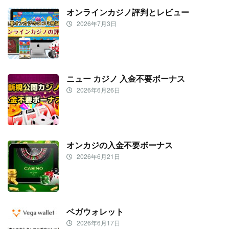
オンラインカジノ評判とレビュー
2026年7月3日
ニュー カジノ 入金不要ボーナス
2026年6月26日
オンカジの入金不要ボーナス
2026年6月21日
ベガウォレット
2026年6月17日