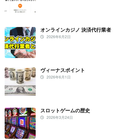
オンラインカジノ 決済代行業者
2026年6月2日
ヴィーナスポイント
2026年6月1日
スロットゲームの歴史
2026年3月24日