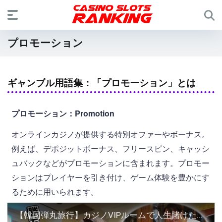
プロモーション
ギャンブル用語集：「プロモーション」とは
プロモーション：Promotion
オンラインカジノが提供する特別オファーやボーナス。
例えば、デポジットボーナス、フリースピン、キャッシ
ュバックなどがプロモーションに含まれます。プロモー
ションはプレイヤーを引き付け、ゲーム体験を豊かにす
るために用いられます。
【韓国弾丸旅行】カジノVIPルームで人生賭けた大勝負！【後半戦】