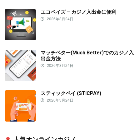
エコペイズ – カジノ入出金に便利
2026年3月24日
マッチベター(Much Better)でのカジノ入
出金方法
2026年3月24日
スティックペイ (STICPAY)
2026年3月24日
人気オンラインカジノ