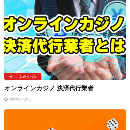
カジノ入金＆出金
オンラインカジノ 決済代行業者
2023年1月5日