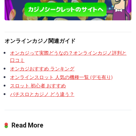
オンラインカジノ関連ガイド
オンカジって実際どうなの？オンラインカジノ評判と
口コミ
オンカジおすすめ ランキング
オンラインスロット 人気の機種一覧 (デモ有り)
スロット 初心者 おすすめ
パチスロとカジノ どう違う？
Read More