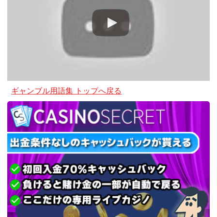
ギャンブル用語集 トップへ戻る