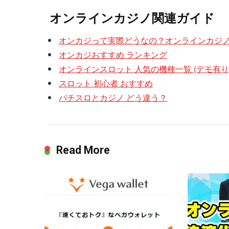
オンラインカジノ関連ガイド
オンカジって実際どうなの？オンラインカジ
オンカジおすすめ ランキング
オンラインスロット 人気の機種一覧 (デモ有り
スロット 初心者 おすすめ
パチスロとカジノ どう違う？
Read More