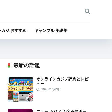
ンカジ おすすめ
ギャンブル 用語集
最新の話題
オンラインカジノ評判とレビ
ュー
2026年7月3日
ニュー カジノ 入金不要ボー