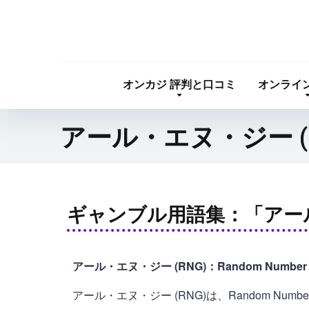
オンカジ 評判と口コミ
オンライ
アール・エヌ・ジー (R
ギャンブル用語集：「アール
アール・エヌ・ジー (RNG)：Random Number G
アール・エヌ・ジー (RNG)は、Random Num