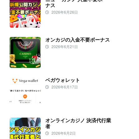
ナス
2026年6月26日
オンカジの入金不要ボーナス
2026年6月21日
ベガウォレット
2026年6月17日
オンラインカジノ 決済代行業
者
2026年6月2日