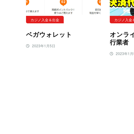
カジノ入金＆出金
カジノ入金
ベガウォレット
オンラ
行業者
2023年1月5日
2023年1月