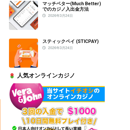
マッチベター(Much Better)
でのカジノ入出金方法
2026年3月24日
スティックペイ (STICPAY)
2026年3月24日
人気オンラインカジノ