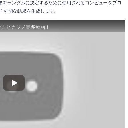
果をランダムに決定するために使用されるコンピュータプロ
測不可能な結果を生成します。
び方とカジノ実践動画！