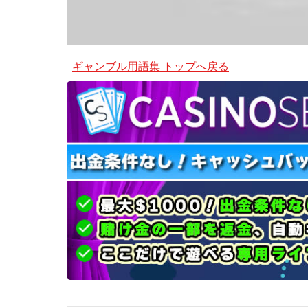
ギャンブル用語集 トップへ戻る