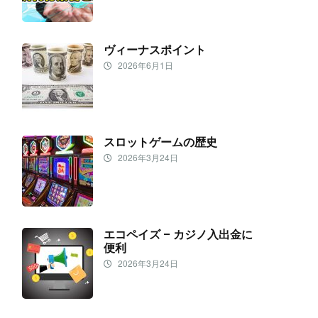
ヴィーナスポイント
2026年6月1日
スロットゲームの歴史
2026年3月24日
エコペイズ – カジノ入出金に
便利
2026年3月24日