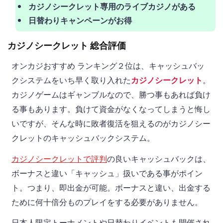
カジノシークレット専用のライブカジノがある
日替わりキャンペーンがお得
カジノシークレット 総合評価
オンカジおすすめ ランキング２位は、キャッシュバッ
クシステムをいち早く取り入れた
カジノシークレット
。
カジノゲームはギャンブルなので、勝つ事もあれば負け
る事もあります。負けて資金がなくなってしまうと悔し
いですが、そんな時に敗者復活を狙えるのがカジノシー
クレットのキャッシュバックシステム。
カジノシークレットで評判
の良いキャッシュバックは、
ボーナスと違い「キャッシュ」扱いである事がポイン
ト。つまり、即出金が可能。ボーナスと違い、出金する
ために何十倍分ものプレイをする必要がありません。
日本人限定トーナメントや日替わりイベントも開催され