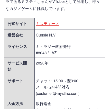
ラであるミスティちゃんがVTuberとして登場し、様々
なカジノゲームに挑戦しています。
公式サイト
ミスティーノ
運営会社
Curisle N.V.
ライセンス
キュラソー政府発行
#8048 / JAZ
サービス開
2020年
始
サポート
チャット: 15:00～翌3:00
メール: 24時間対応
(
customer@mystino.com
)
入金方法
銀行送金