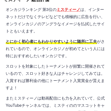
オンカジランキング 第3位の
ミスティーノ
は、インター
ネットだけでなくテレビなどでも積極的に広告を行い、
オンラインカジノのアングラなイメージを払拭したサイ
トともいえます。
とにかく初心者にもわかりやすいように随所に工夫
がさ
れているので、オンラインカジノが初めてという人には
特におすすめしたいオンカジです。
スロットを対象にしたトーナメントが頻繁に開催されて
いるので、スロット好きな人はチャレンジしてみては。
入賞すれば勝利金の他にトーナメント入賞賞金が貰えま
すよ！
またミスティーノは動画配信にも力を入れていて、公式
YouTubeチャンネルでは、ミスティののマスコットキャ