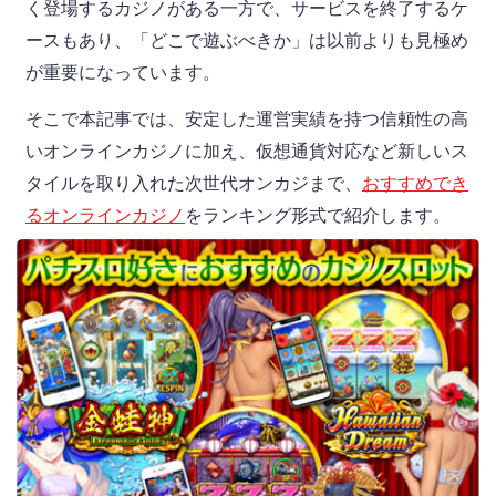
く登場するカジノがある一方で、サービスを終了するケ
ースもあり、「どこで遊ぶべきか」は以前よりも見極め
が重要になっています。
そこで本記事では、安定した運営実績を持つ信頼性の高
いオンラインカジノに加え、仮想通貨対応など新しいス
タイルを取り入れた次世代オンカジまで、
おすすめでき
るオンラインカジノ
をランキング形式で紹介します。