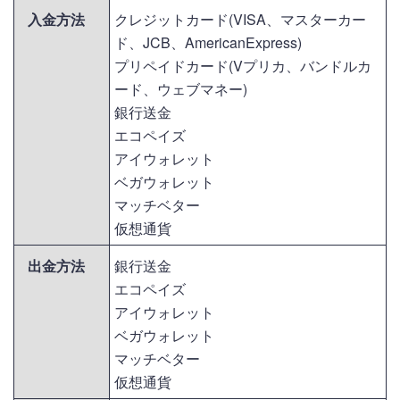
入金方法
クレジットカード(VISA、マスターカー
ド、JCB、AmericanExpress)
プリペイドカード(Vプリカ、バンドルカ
ード、ウェブマネー)
銀行送金
エコペイズ
アイウォレット
ベガウォレット
マッチベター
仮想通貨
出金方法
銀行送金
エコペイズ
アイウォレット
ベガウォレット
マッチベター
仮想通貨