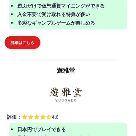
遊ぶだけで仮想通貨マイニングができる
入金不要で受け取れる特典が多い
多彩なギャンブルゲームが楽しめる
詳細はこちら
遊雅堂
評価：
4.6 out of 5.0 stars
4.6
日本円でプレイできる