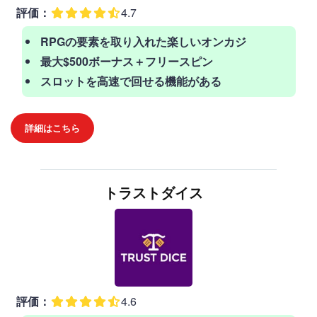
評価：
4.7 out of 5.0 stars
4.7
RPGの要素を取り入れた楽しいオンカジ
最大$500ボーナス＋フリースピン
スロットを高速で回せる機能がある
詳細はこちら
トラストダイス
評価：
4.6 out of 5.0 stars
4.6