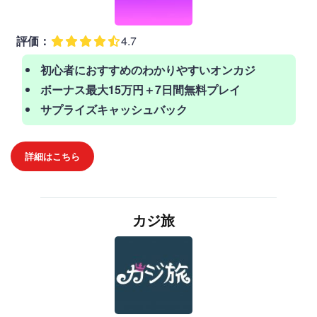
評価：
4.7 out of 5.0 stars
4.7
初心者におすすめのわかりやすいオンカジ
ボーナス最大15万円＋7日間無料プレイ
サプライズキャッシュバック
詳細はこちら
カジ旅