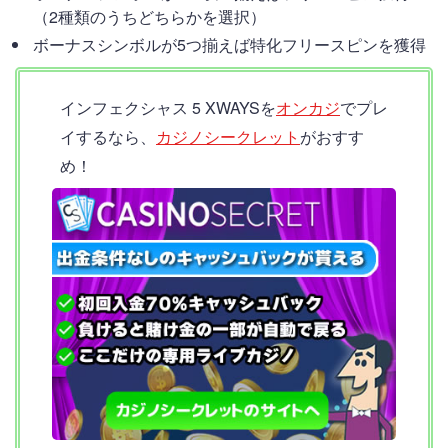
（2種類のうちどちらかを選択）
ボーナスシンボルが5つ揃えば特化フリースピンを獲得
インフェクシャス 5 XWAYSを
オンカジ
でプレ
イするなら、
カジノシークレット
がおすす
め！