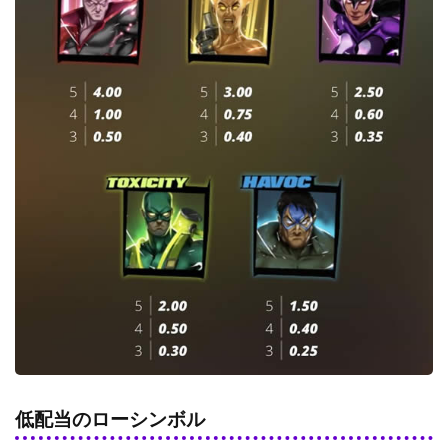
低配当のローシンボル