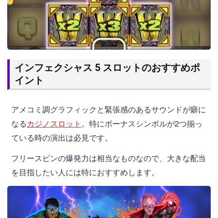
インフェクシャス 5 スロットのおすすめポ
イント
アメコミ調グラフィックと緊張感のあるサウンドが癖に
なる
カジノスロット
。特にボーナスシンボルが2つ揃っ
ている時の演出は必見です。
フリースピンの爆発力は相当なものなので、大きな配当
を目指したい人には特におすすめします。