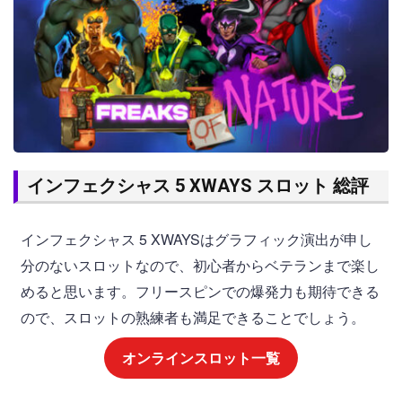
インフェクシャス 5 XWAYS スロット 総評
インフェクシャス 5 XWAYSはグラフィック演出が申し
分のないスロットなので、初心者からベテランまで楽し
めると思います。フリースピンでの爆発力も期待できる
ので、スロットの熟練者も満足できることでしょう。
オンラインスロット一覧