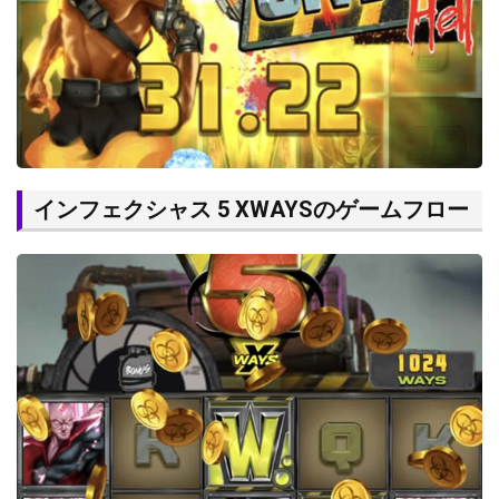
インフェクシャス 5 XWAYSのゲームフロー