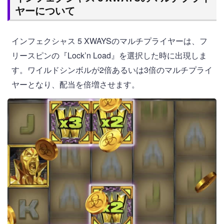
ヤーについて
インフェクシャス 5 XWAYSのマルチプライヤーは、フ
リースピンの『Lock’n Load』を選択した時に出現しま
す。ワイルドシンボルが2倍あるいは3倍のマルチプライ
ヤーとなり、配当を倍増させます。