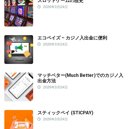
スロットゲームの歴史
2026年3月24日
エコペイズ – カジノ入出金に便利
2026年3月24日
マッチベター(Much Better)でのカジノ入
出金方法
2026年3月24日
スティックペイ (STICPAY)
2026年3月24日