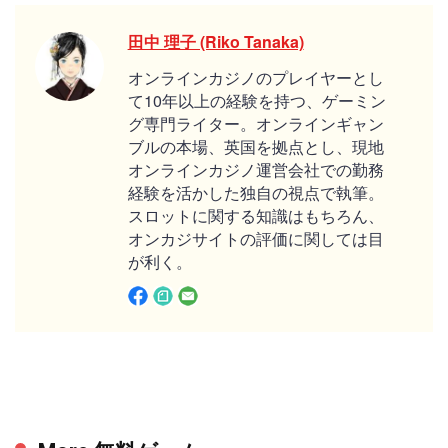
田中 理子 (Riko Tanaka)
オンラインカジノのプレイヤーとし
て10年以上の経験を持つ、ゲーミン
グ専門ライター。オンラインギャン
ブルの本場、英国を拠点とし、現地
オンラインカジノ運営会社での勤務
経験を活かした独自の視点で執筆。
スロットに関する知識はもちろん、
オンカジサイトの評価に関しては目
が利く。