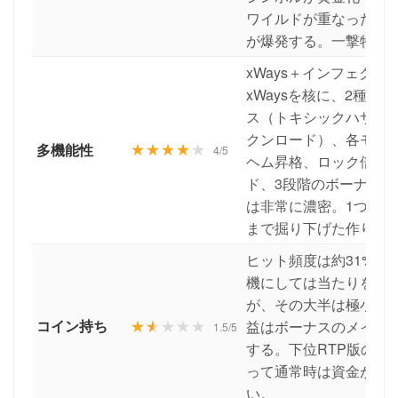
ワイルドが重なった瞬
が爆発する。一撃特化
xWays＋インフェクシ
xWaysを核に、2種の
ス（トキシックハザー
クンロード）、各モー
★★★★
★
多機能性
4/5
ヘム昇格、ロック倍率
ド、3段階のボーナス購
は非常に濃密。1つの機
まで掘り下げた作り込
ヒット頻度は約31%と
機にしては当たりを拾
が、その大半は極小配
コイン持ち
★
★
★★★
益はボーナスのメイヘ
1.5/5
する。下位RTP版の存
って通常時は資金が削
い。