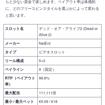
らと少ない資金で楽しめます。ペイアウト率は体感的
に、どのフリースピンスタイルを選ぶかによって変わる
と思います。
スロット名
デッド・オア・アライブ2 (Dead or
Alive 2)
メーカー
NetEnt
タイプ
ビデオスロット
リール構成
5×3
ペイライン
9（固定）
RTP（ペイアウト
96.8%
率）
最大配当
111,111倍
最小 / 最大ベット
€0.09 / €18