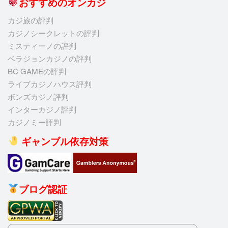
おすすめのオンカジ
カジ旅の評判
カジノシークレットの評判
ミスティーノの評判
ベラジョンカジノの評判
BC GAMEの評判
ライブカジノハウス評判
ボンズカジノ評判
インターカジノ評判
カジノミー評判
ギャンブル依存対策
ブログ認証