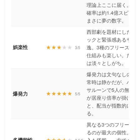
理論上ここに届く。た
確率は約1.4億スピンに
まさに夢の数字。
西部劇を題材にしたHD
ックと緊張感あるサウ
娯楽性
★★★
★★
逸。3種のフリースピン
3/5
仕組みも楽しい。ただ
は淡々としがち。
爆発力は文句なしの最
常時は静かだが、ハイ
サルーンで5人の無法者
★★★★★
爆発力
5/5
が居座り倍率が掛け合
と、配当が指数的に跳
る。
異なる3つのフリースピ
るのが最大の個性。ボ
多機能性
★★★
★
★