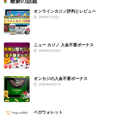
最新の話題
オンラインカジノ評判とレビュー
2026年7月3日
ニュー カジノ 入金不要ボーナス
2026年6月26日
オンカジの入金不要ボーナス
2026年6月21日
ベガウォレット