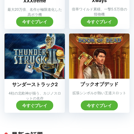
Xways
XXXtreme
倍率ワイルド累積、一撃5.5万倍の
最大20万倍、名作が極限進化した
怪物機
高ボラ機
今すぐプレイ
今すぐプレイ
ブックオブデッド
サンダーストラック2
拡張シンボルが熱い王道スロット
4柱の北欧神が揃う、カジノスロ
ットの名作
今すぐプレイ
今すぐプレイ