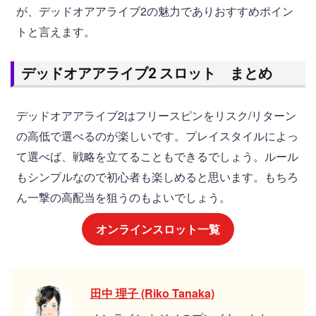
が、デッドオアアライブ2の魅力でありおすすめポイン
トと言えます。
デッドオアアライブ2 スロット まとめ
デッドオアアライブ2はフリースピンをリスク/リターン
の高低で選べるのが楽しいです。プレイスタイルによっ
て選べば、戦略を立てることもできるでしょう。ルール
もシンプルなので初心者も楽しめると思います。もちろ
ん一撃の高配当を狙うのもよいでしょう。
オンラインスロット一覧
田中 理子 (Riko Tanaka)