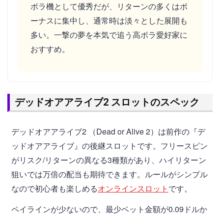
ボラ機として優秀だが、リターンの多くはボ
ーナスに集中し、通常時は淡々とした展開も
多い。一撃の夢を本気で追う高ボラ愛好家に
おすすめ。
デッドオアアライブ2 スロットのスペック
デッドオアアライブ2 （Dead or Alive 2）は前作の『デ
ッドオアアライブ』の後継スロットです。フリースピン
がリスク/リターンの異なる3種類があり、ハイリターン
狙いでは万倍の配当も期待できます。ルールがシンプル
なので初心者も楽しめる
オンラインスロット
です。
ペイラインが少ないので、最少ベット金額が0.09ドルか