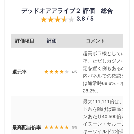
デッドオアアライブ２ 評価 総合
3.8 / 5
★★★
★
★
評価項目
評価
コメント
超高ボラ機としては優
準。ただしカジノによ
定を置く例もあるので
★★★★
★
還元率
4/5
内パネルでの確認を推
は通常時68.6%・ボー
28.2%。
最大111,111倍は、ジ
ト系を除けば最高クラス
ンあたり40,500倍が
イヌーン・サルーンで
★★★★★
最高配当倍率
5/5
キーワイルドの倍率が