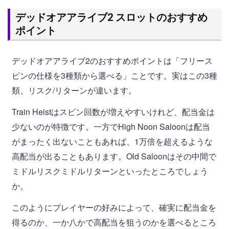
デッドオアアライブ2 スロットのおすすめ
ポイント
デッドオアアライブ2のおすすめポイントは「フリース
ピンの仕様を3種類から選べる」ことです。実はこの3種
類、リスク/リターンが違います。
Train Heistはスピン回数が増えやすいけれど、配当金は
少ないのが特徴です。一方でHigh Noon Saloonは配当
がまったく出ないこともあれば、1万倍を超えるような
高配当が出ることもあります。Old Saloonはその中間で
ミドルリスクミドルリターンといったところでしょう
か。
このようにプレイヤーの好みによって、確実に配当金を
得るのか、一か八かで高配当を狙うのかを選べるところ