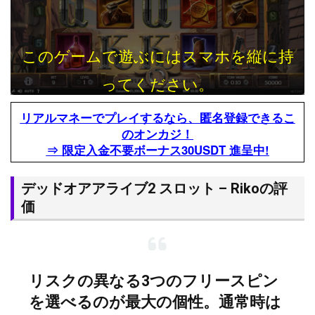
このゲームで遊ぶにはスマホを縦に持
ってください。
リアルマネーでプレイするなら、匿名登録できるこ
のオンカジ！
⇒ 限定入金不要ボーナス30USDT 進呈中!
デッドオアアライブ2 スロット – Rikoの評
価
リスクの異なる3つのフリースピン
を選べるのが最大の個性。通常時は