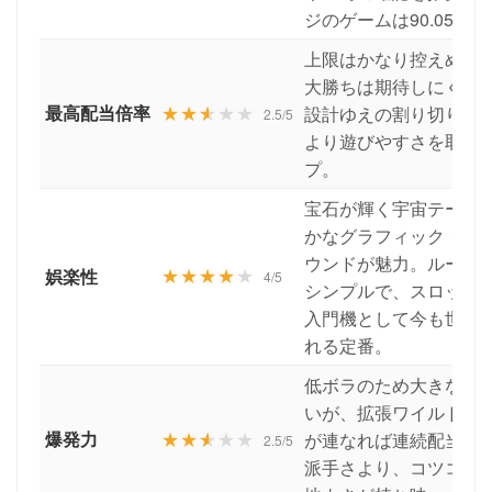
ジのゲームは90.05%
上限はかなり控えめで
大勝ちは期待しにくい
最高配当倍率
★★
★
★★
設計ゆえの割り切りで
2.5/5
より遊びやすさを取っ
プ。
宝石が輝く宇宙テーマ
かなグラフィック・印
ウンドが魅力。ルール
★★★★
★
娯楽性
4/5
シンプルで、スロット
入門機として今も世界
れる定番。
低ボラのため大きな跳
いが、拡張ワイルドの
爆発力
★★
★
★★
が連なれば連続配当も
2.5/5
派手さより、コツコツ