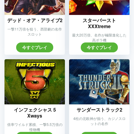
デッド・オア・アライブ2
スターバースト
XXXtreme
一撃11万倍を狙う、西部劇の名作
スロット
最大20万倍、名作が極限進化した
高ボラ機
今すぐプレイ
今すぐプレイ
インフェクシャス 5
サンダーストラック2
Xways
4柱の北欧神が揃う、カジノスロ
ットの名作
倍率ワイルド累積、一撃5.5万倍の
怪物機