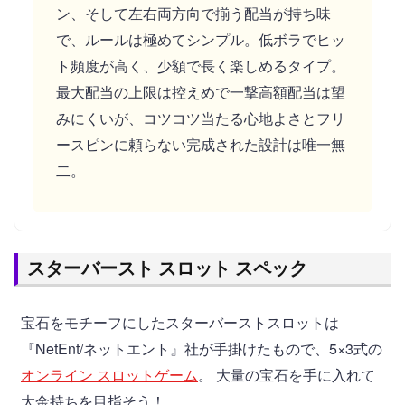
ン、そして左右両方向で揃う配当が持ち味
で、ルールは極めてシンプル。低ボラでヒッ
ト頻度が高く、少額で長く楽しめるタイプ。
最大配当の上限は控えめで一撃高額配当は望
みにくいが、コツコツ当たる心地よさとフリ
ースピンに頼らない完成された設計は唯一無
二。
スターバースト スロット スペック
宝石をモチーフにしたスターバーストスロットは
『NetEnt/ネットエント』社が手掛けたもので、5×3式の
オンライン スロットゲーム
。 大量の宝石を手に入れて
大金持ちを目指そう！