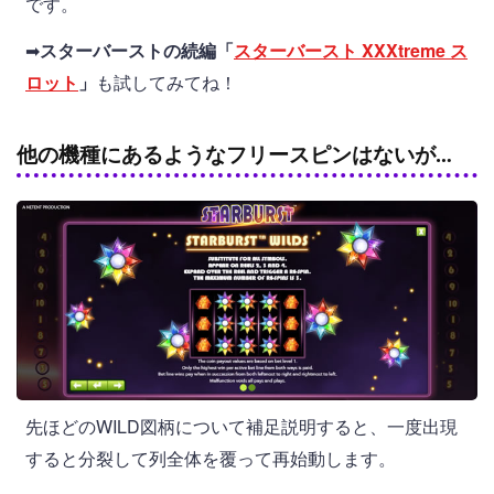
です。
➡
スターバーストの続編「
スターバースト XXXtreme ス
ロット
」
も試してみてね！
他の機種にあるようなフリースピンはないが…
先ほどのWILD図柄について補足説明すると、一度出現
すると分裂して列全体を覆って再始動します。