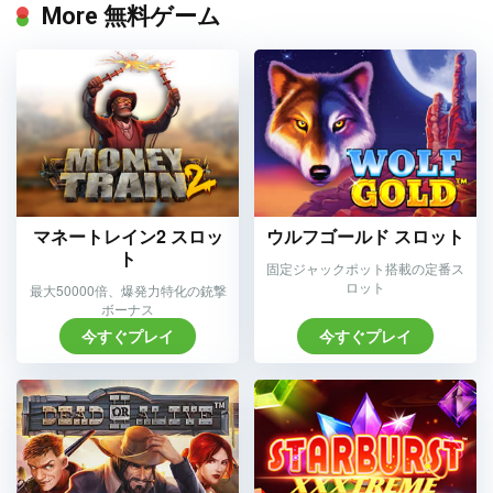
More 無料ゲーム
マネートレイン2 スロッ
ウルフゴールド スロット
ト
固定ジャックポット搭載の定番ス
ロット
最大50000倍、爆発力特化の銃撃
ボーナス
今すぐプレイ
今すぐプレイ