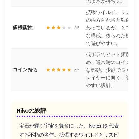
地よさが持ち味。
拡張ワイルド、リスピ
の両方向配当と独自の
多機能性
★★★
★★
わっているが、とても
3/5
な構成。絞られた機能
て遊びやすい。
低ボラでヒット頻度も
め、通常時のコイン持
コイン持ち
★★★★★
な部類。少額で長く回
5/5
レイヤーに向く、資金
やすい設計。
Rikoの総評
宝石が輝く宇宙を舞台にした、NetEntを代表
する不朽の名作。拡張するワイルドとリスピ