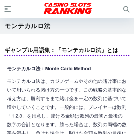
モンテカルロ法
ギャンブル用語集：「モンテカルロ法」とは
モンテカルロ法：Monte Carlo Method
モンテカルロ法は、カジノゲームやその他の賭け事にお
いて用いられる賭け方の一つです。この戦略の基本的な
考え方は、勝利するまで賭け金を一定の数列に基づいて
増やしていくことです。一般的には、プレイヤーは数列
「1,2,3」を用意し、賭ける金額は数列の最初と最後の
数字の合計となります。勝った場合は、数列の両端の数
字を消去し、負けた場合は、賭けた金額を数列の最後に