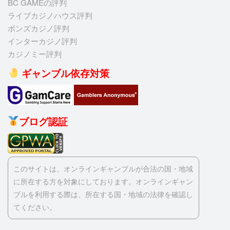
BC GAMEの評判
ライブカジノハウス評判
ボンズカジノ評判
インターカジノ評判
カジノミー評判
ギャンブル依存対策
ブログ認証
このサイトは、オンラインギャンブルが合法の国・地域
に所在する方を対象にしております。オンラインギャン
ブルを利用する際は、所在する国・地域の法律を確認し
てください。