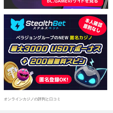
オンラインカジノの評判と口コミ