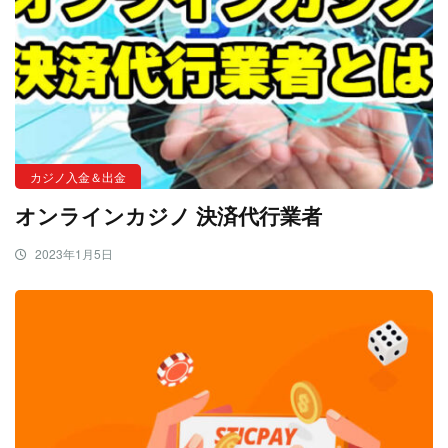
カジノ入金＆出金
オンラインカジノ 決済代行業者
2023年1月5日