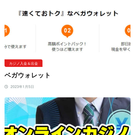
カジノ入金＆出金
ベガウォレット
2023年1月5日