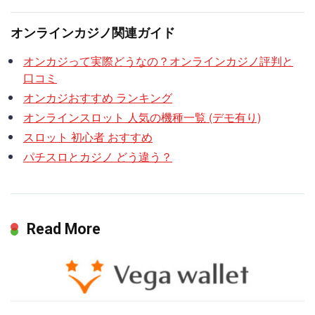
オンラインカジノ関連ガイド
オンカジって実際どうなの？オンラインカジノ評判と
口コミ
オンカジおすすめ ランキング
オンラインスロット 人気の機種一覧 (デモ有り)
スロット 初心者 おすすめ
パチスロとカジノ どう違う？
Read More